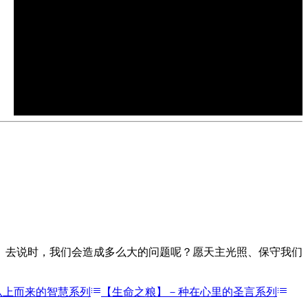
圣言与祈祷－义人的道路（30）「调和的盐（三）－彼此
协助、背负重担」，主讲：李家欣－2021/06/29
2021年 7月 9日
發行
圣言与祈祷－义人的道路（31）「凡事蒙福」，主讲：李
家欣－2021/07/06
2021年 7月 9日
發行
、去说时，我们会造成多么大的问题呢？愿天主光照、保守我们
从上而来的智慧系列
【生命之粮】－种在心里的圣言系列