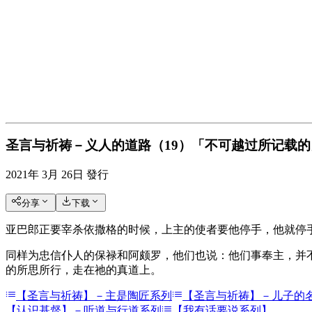
圣言与祈祷－义人的道路（19）「不可越过所记载的」，
2021年 3月 26日
發行
分享
下载
亚巴郎正要宰杀依撒格的时候，上主的使者要他停手，他就停
同样为忠信仆人的保禄和阿颇罗，他们也说：他们事奉主，并
的所思所行，走在祂的真道上。
【圣言与祈祷】－主是陶匠系列
【圣言与祈祷】－儿子的
【认识基督】－听道与行道系列
【我有话要说系列】